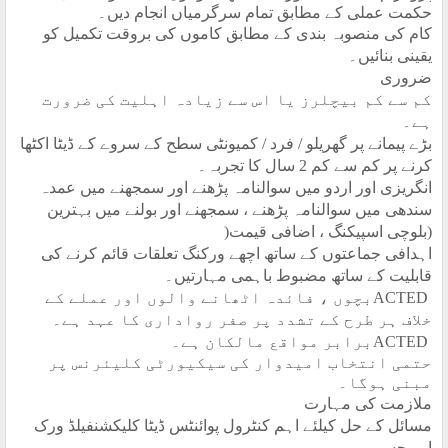
حکمت عملی کے مطابق تمام سرگرمیاں انجام دیں۔
کام کی منصوبہ بندی کے مطابق کاموں کی بروقت تکمیل کو
یقینی بنائیں۔
ضروری
کم سے کم بیچلرز یا اس سے زیادہ اہلیت کی ضرورت
ہے۔
بڑے پیمانے پر گھریلو / فرد / کمیونٹی سطح کے سروے کے ڈیٹا اکٹھا
کرنے پر کم سے کم 2 سال کا تجربہ۔
انگریزی اور اردو میں سوالنامہ پڑھنے اور سمجھنے میں عمدہ
سندھی میں سوالنامہ پڑھنے ، سمجھنے اور بولنے میں بہترین
(بلوچی اسپیکنگ ، اضافی قیمت
)
اہدافی جماعتوں کے ساتھ اچھے ورکنگ تعلقات قائم کرنے کی
قابلیت کے ساتھ مضبوط باہمی مہارتیں۔
ACTED
بچوں ، فائدہ اٹھانے والوں اور عملے کے
خلاف ہر طرح کے تشدد پر صفر رواداری کا عہد ہے۔
ACTED
برابر مواقع مالکان ہے۔
حتمی انتخاب امیدوار کی سیکیورٹی کلیئرنس پر
مبنی ہوگا۔
ملازمت کی مہارت
مسائل کے حل کیلئے اہم کنٹرول پوائنٹس ڈیٹا کلیکشنفیلڈ ورک
اپروچس