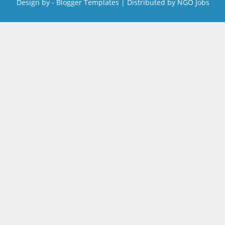
Design by -
Blogger Templates
| Distributed by
NGO Jobs