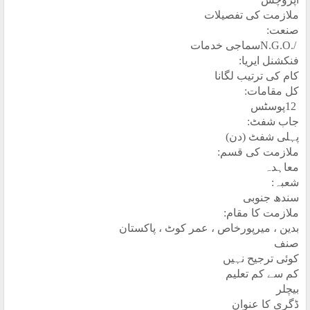
ملازمت کی تفصیلات
صنعت
:
N.G.O./
سماجی خدمات
فنکشنل ایریا
:
کام کی ترتیب لگانا
کل مقامات
:
12
پوسٹس
جاب شفٹ
:
پہلی شفٹ (دن
(
ملازمت کی قسم
:
معاہدہ
شعبہ
:
سندھ جنوبی
ملازمت کا مقام
:
بدین ،
میرپورخاص ، عمر کوٹ ، پاکستان
صنف
کوئی ترجیح نہیں
کم سے کم تعلیم
بیچلر
ڈگری کا عنوان