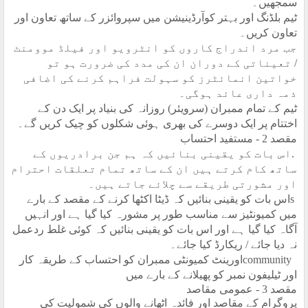
سمجھیں۔
ٹیم بلڈنگ اور بہتر کوآرڈینیشن میں سپروائزر کے ساتھ تعاون اور
تعاون کریں۔
جب مرد اندراج کاروں کو انٹرویو اور فیلڈ موومنٹ
/ تعیناتی کے دوران ان کی مدد کی ضرورت ہو تو
خواتین انمائٹرز کو سہولت فراہم کرنے کی اضافی
ذمہ داری عائد ہوگی۔
ٹیم کے تمام ممبران (سرویئر) روزانہ کی بنیاد پر ایک دن کے
اختتام پر ایک دوسرے کی بھری ہوئی شکلوں کو چیک کریں گے۔
مقصد 2 - مستفید احتساب
.
اس بات کو یقینی بنائیں کہ ہم جن برادریوں کے
ساتھ کام کرتے ہیں ان کے ساتھ تمام تعلقات احترام
اور مشورتی طریقے سے چلائے جاتے ہیں۔
s
اس بات کو یقینی بنائیں کہ ڈیٹا اکٹھا کرنے کے مقصد کے بارے
میں کمیونٹیز سے مناسب طور پر مشورہ کیا گیا ہے اور انہیں
آگاہ کیا گیا ہے اور اس بات کو یقینی بنائیں کہ کوئی غلط ردعمل
نہ دیا جائے / ریکارڈ کیا جائے۔
community
اورینٹ کمیونٹی ممبران کو احتساب کے طریقہ کار
اور ٹیلیفون نمبر کو پھیلانے کے بارے میں
مقصد 3 - عمومی مقاصد
پروگرام کے مقاصد اور فائدہ اٹھانے والوں کی شمولیت کی