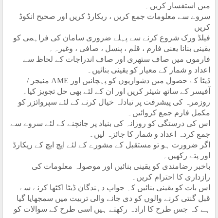
میں استفسار کریں۔
سروے سے معلومات جمع کریں ، ریکارڈ کریں اور صحیح انکوڈ
کریں
فیلڈ ورک شروع کرنے سے پہلے ضروری سامان کی فراہمی کو
یقینی بنانا یعنی فارم ، قلم ، پنسل ، صافی ، وغیرہ۔
فارموں میں صاف ستھری اور صاف اندراجات کے لحاظ سے
اعداد و شمار کے معیار کو یقینی بنائیں۔
ڈیٹا کے حصول میں دشواریوں کو پہچانیں اور
AME
منیجر /
آفیسر کے ساتھ شیئر کریں اور ان کے لئے بھی حل تجویز کیا۔
روزمرہ کی پیشرفت پر تبادلہ خیال کرنے کے لئے سپروائزر کو
مکمل فارم جمع کروائیں۔
اس کی درستگی کو روزانہ کی بنیاد پر جانچنے کے لئے سروے سے
جمع کردہ اعداد و شمار کا جائزہ لیں۔
اگر ضرورت ہو تو مستقبل کے مشورے کے لئے ایچ ایچ کے ریکارڈ
اور پتے رکھیں۔
باخبر رضامندی کو یقینی بنائیں اور موصولہ معلومات کی
رازداری کا احترام کریں۔
اس بات کو یقینی بنائیں کہ جواب دہندگان ڈیٹا اکٹھا کرنے سے
قبل گنتی کرنے والوں کو دی جانے والی تربیت میں سمجھایا گیا
ہے کہ جس طرح کا ارادہ رکھتے ہیں اسی طرح کے سوالات کو