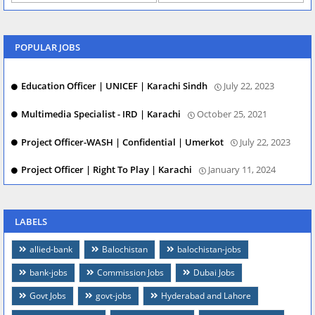
POPULAR JOBS
Education Officer | UNICEF | Karachi Sindh
July 22, 2023
Multimedia Specialist - IRD | Karachi
October 25, 2021
Project Officer-WASH | Confidential | Umerkot
July 22, 2023
Project Officer | Right To Play | Karachi
January 11, 2024
LABELS
allied-bank
Balochistan
balochistan-jobs
bank-jobs
Commission Jobs
Dubai Jobs
Govt Jobs
govt-jobs
Hyderabad and Lahore