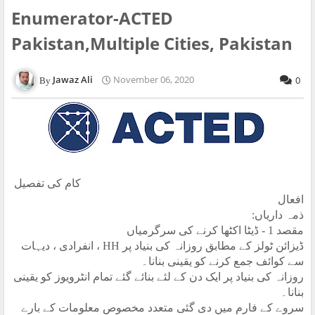
Enumerator-ACTED
Pakistan,Multiple Cities, Pakistan
Jawaz Ali
November 06, 2020
0
کام کی تفصیل
افعال
ذمہ داریاں
:
مقصد 1 - ڈیٹا اکٹھا کرنے کی سرگرمیاں
ڈیزائن ٹولز کے مطابق روزانہ کی بنیاد پر
HH
، انفرادی ، دیہات
سے کوائف جمع کرنے کو یقینی بنانا۔
روزانہ کی بنیاد پر ایک دن کے لئے بنائے گئے تمام انٹرویوز کو یقینی
بنانا۔
سروے کے فارم میں دی گئی متعدد مخصوص معلومات کے بارے