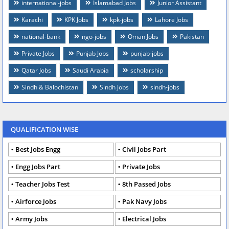
international-jobs
Islamabad Jobs
Junior Assistant
Karachi
KPK Jobs
kpk-jobs
Lahore Jobs
national-bank
ngo-jobs
Oman Jobs
Pakistan
Private Jobs
Punjab Jobs
punjab-jobs
Qatar Jobs
Saudi Arabia
scholarship
Sindh & Balochistan
Sindh Jobs
sindh-jobs
QUALIFICATION WISE
Best Jobs Engg
Civil Jobs Part
Engg Jobs Part
Private Jobs
Teacher Jobs Test
8th Passed Jobs
Airforce Jobs
Pak Navy Jobs
Army Jobs
Electrical Jobs